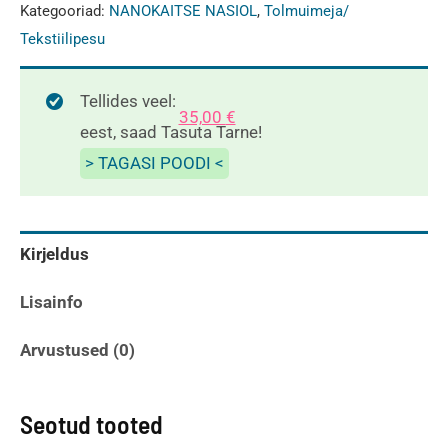
Nasiol
Kategooriad:
NANOKAITSE NASIOL
,
Tolmuimeja/
HOMETEX
Tekstiilipesu
500ml
kogus
Tellides veel:
35,00
€
eest, saad Tasuta Tarne!
> TAGASI POODI <
Kirjeldus
Lisainfo
Arvustused (0)
Seotud tooted