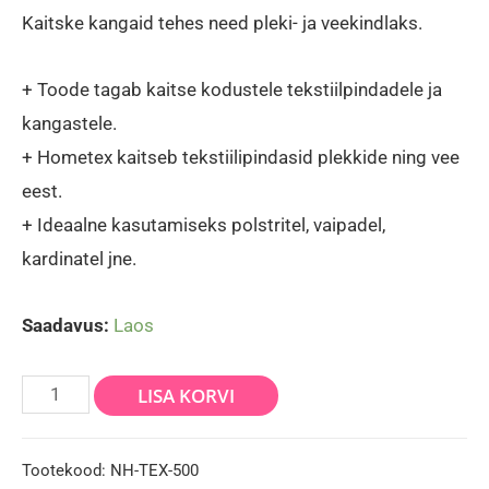
price
price
Kaitske kangaid tehes need pleki- ja veekindlaks.
was:
is:
+ Toode tagab kaitse kodustele tekstiilpindadele ja
35,00 €.
29,00 €.
kangastele.
+ Hometex kaitseb tekstiilipindasid plekkide ning vee
eest.
+ Ideaalne kasutamiseks polstritel, vaipadel,
kardinatel jne.
Saadavus:
Laos
Nano
LISA KORVI
Tekstiilikaitse
-
Tootekood:
NH-TEX-500