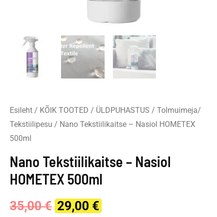
Esileht
/
KÕIK TOOTED
/
ÜLDPUHASTUS
/
Tolmuimeja/
Tekstiilipesu
/ Nano Tekstiilikaitse – Nasiol HOMETEX
500ml
Nano Tekstiilikaitse – Nasiol
HOMETEX 500ml
Original
Current
35,00
€
29,00
€