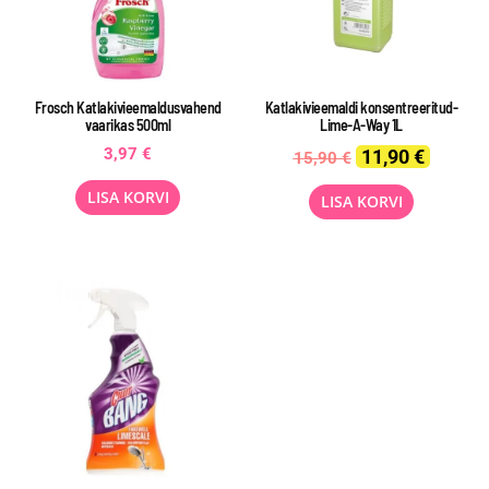
Frosch Katlakivieemaldusvahend
Katlakivieemaldi konsentreeritud-
vaarikas 500ml
Lime-A-Way 1L
Original
Current
3,97
€
11,90
€
15,90
€
price
price
was:
is:
LISA KORVI
LISA KORVI
15,90 €.
11,90 €