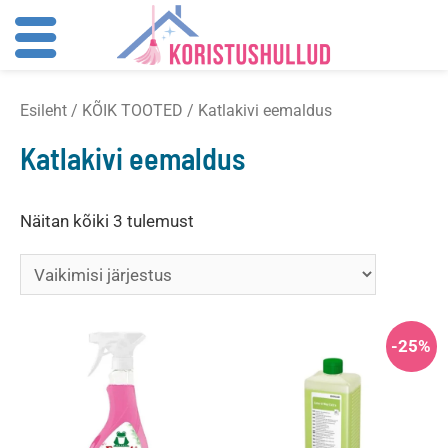
Skip
Esileht
/
KÕIK TOOTED
/ Katlakivi eemaldus
to
content
Katlakivi eemaldus
Näitan kõiki 3 tulemust
-25%