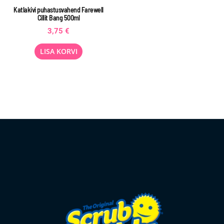
Katlakivi puhastusvahend Farewell
Cillit Bang 500ml
3,75
€
LISA KORVI