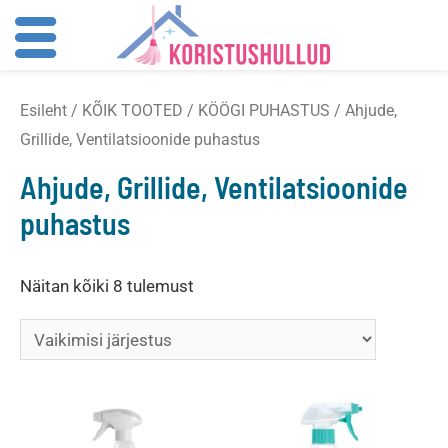
Skip
Esileht
/
KÕIK TOOTED
/
KÖÖGI PUHASTUS
/ Ahjude,
to
Grillide, Ventilatsioonide puhastus
content
Ahjude, Grillide, Ventilatsioonide
puhastus
Näitan kõiki 8 tulemust