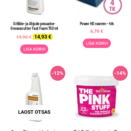
Grillide- ja Ahjude pesuaine-
Power HD svamm – 4tk
Greasecutter Fast Foam 750 ml
6,70
€
Original
Current
14,93
€
19,90
€
price
price
LISA KORVI
was:
is:
LISA KORVI
19,90 €.
14,93 €.
-12%
-14%
LAOST OTSAS