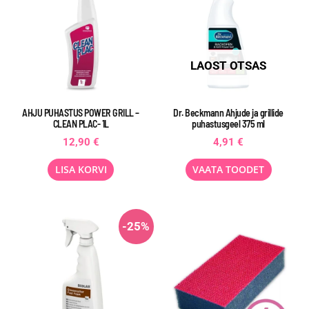
LAOST OTSAS
AHJU PUHASTUS POWER GRILL –
Dr. Beckmann Ahjude ja grillide
CLEAN PLAC- 1L
puhastusgeel 375 ml
12,90
€
4,91
€
LISA KORVI
VAATA TOODET
-25%