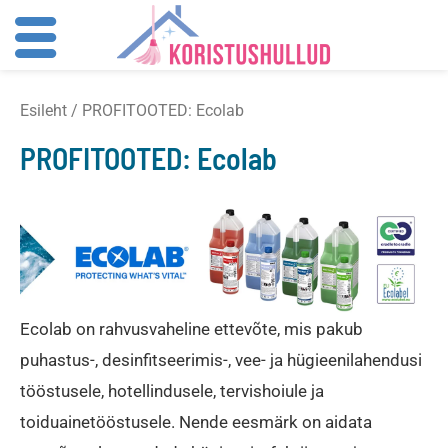
Skip
Esileht
/ PROFITOOTED: Ecolab
to
content
PROFITOOTED: Ecolab
Ecolab
on rahvusvaheline ettevõte, mis pakub
puhastus-, desinfitseerimis-, vee- ja hügieenilahendusi
tööstusele, hotellindusele, tervishoiule ja
toiduainetööstusele. Nende eesmärk on aidata