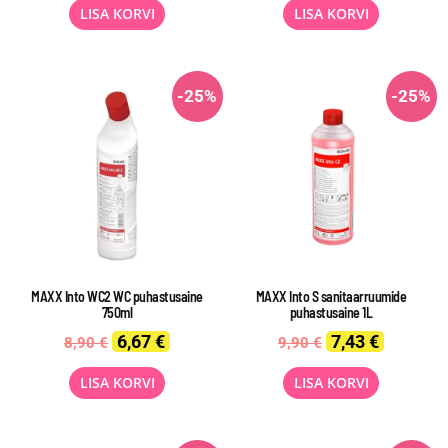
was:
is:
was:
is:
LISA KORVI
LISA KORVI
12,90 €.
9,67 €.
14,90 €.
11,17 €
-25%
-25%
MAXX Into WC2 WC puhastusaine
MAXX Into S sanitaarruumide
750ml
puhastusaine 1L
Original
Current
Original
Current
6,67
€
7,43
€
8,90
€
9,90
€
price
price
price
price
was:
is:
was:
is:
LISA KORVI
LISA KORVI
8,90 €.
6,67 €.
9,90 €.
7,43 €.