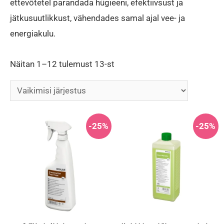
ettevõtetel parandada hügieeni, efektiivsust ja
jätkusuutlikkust, vähendades samal ajal vee- ja
energiakulu.
Näitan 1–12 tulemust 13-st
-25%
-25%