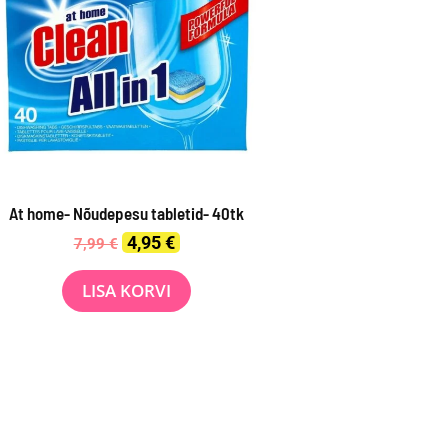
At home- Nõudepesu tabletid- 40tk
Original
Current
4,95
€
7,99
€
price
price
was:
is:
LISA KORVI
7,99 €.
4,95 €.