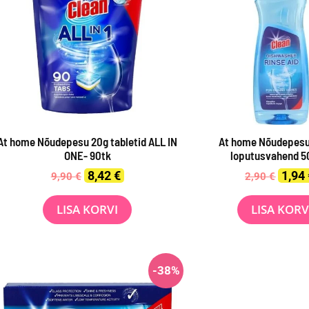
At home Nõudepesu 20g tabletid ALL IN
At home Nõudepes
ONE- 90tk
loputusvahend 5
Original
Current
Origin
8,42
€
1,94
9,90
€
2,90
€
price
price
price
was:
is:
was:
LISA KORVI
LISA KORV
9,90 €.
8,42 €.
2,90 €
-38%