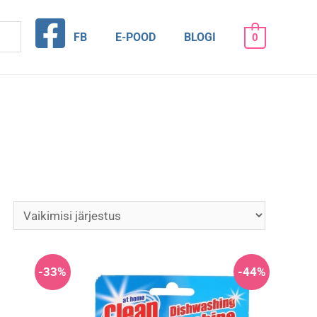
FB
E-POOD
BLOGI
0
-33%
-44%