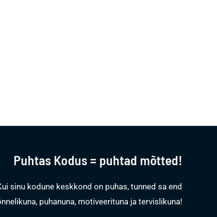
Puhtas Kodus = puhtad mõtted!
Kui sinu kodune keskkond on puhas, tunned sa end
õnnelikuna, puhanuna, motiveerituna ja tervislikuna!