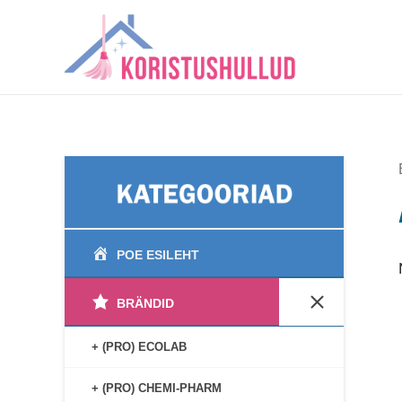
Skip
to
content
POE ESILEHT
BRÄNDID
+ (PRO) ECOLAB
+ (PRO) CHEMI-PHARM