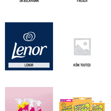
DR.BECKMANN
FROSCH
LENOR
KÕIK TOOTED