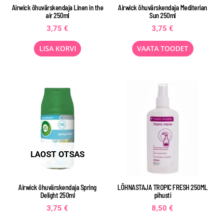
Airwick õhuvärskendaja Linen in the
Airwick õhuvärskendaja Mediterian
air 250ml
Sun 250ml
3,75
€
3,75
€
LISA KORVI
VAATA TOODET
LAOST OTSAS
Airwick õhuvärskendaja Spring
LÕHNASTAJA TROPIC FRESH 250ML
Delight 250ml
pihusti
3,75
€
8,50
€