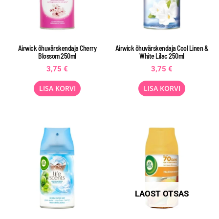
Airwick õhuvärskendaja Cherry
Airwick õhuvärskendaja Cool Linen &
Blossom 250ml
White Lilac 250ml
3,75
€
3,75
€
LISA KORVI
LISA KORVI
LAOST OTSAS