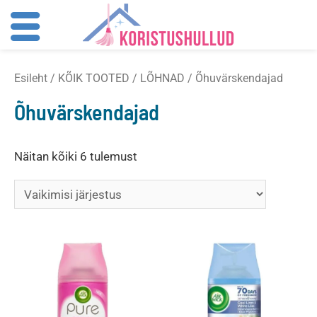
Skip
Esileht
/
KÕIK TOOTED
/
LÕHNAD
/ Õhuvärskendajad
to
content
Õhuvärskendajad
Näitan kõiki 6 tulemust