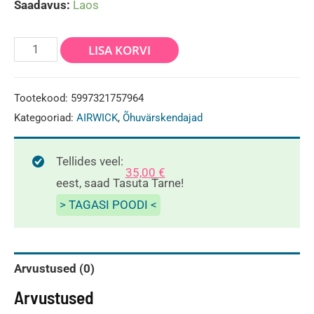
Saadavus:
Laos
Airwick
LISA KORVI
õhuvärskendaja
Cherry
Tootekood:
5997321757964
Blossom
Kategooriad:
AIRWICK
,
Õhuvärskendajad
250ml
kogus
Tellides veel:
35,00
€
eest, saad Tasuta Tarne!
> TAGASI POODI <
Arvustused (0)
Arvustused