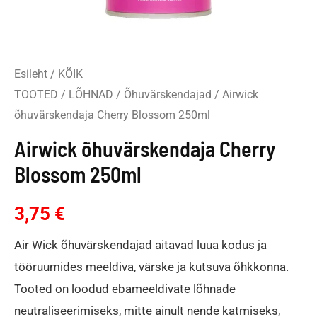
Esileht
/
KÕIK
TOOTED
/
LÕHNAD
/
Õhuvärskendajad
/ Airwick
õhuvärskendaja Cherry Blossom 250ml
Airwick õhuvärskendaja Cherry
Blossom 250ml
3,75
€
Air Wick õhuvärskendajad aitavad luua kodus ja
tööruumides meeldiva, värske ja kutsuva õhkkonna.
Tooted on loodud ebameeldivate lõhnade
neutraliseerimiseks, mitte ainult nende katmiseks,