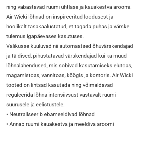
ning vabastavad ruumi ühtlase ja kauakestva aroomi.
Air Wicki lõhnad on inspireeritud loodusest ja
hoolikalt tasakaalustatud, et tagada puhas ja värske
tulemus igapäevases kasutuses.
Valikusse kuuluvad nii automaatsed õhuvärskendajad
ja täidised, pihustatavad värskendajad kui ka muud
lõhnalahendused, mis sobivad kasutamiseks elutoas,
magamistoas, vannitoas, köögis ja kontoris. Air Wicki
tooted on lihtsad kasutada ning võimaldavad
reguleerida lõhna intensiivsust vastavalt ruumi
suurusele ja eelistustele.
• Neutraliseerib ebameeldivad lõhnad
• Annab ruumi kauakestva ja meeldiva aroomi