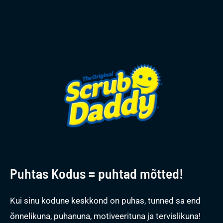
Puhtas Kodus = puhtad mõtted!
Kui sinu kodune keskkond on puhas, tunned sa end
õnnelikuna, puhanuna, motiveerituna ja tervislikuna!