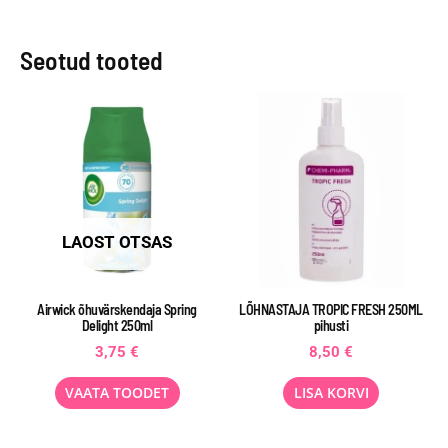
Seotud tooted
LAOST OTSAS
Airwick õhuvärskendaja Spring
LÕHNASTAJA TROPIC FRESH 250ML
Delight 250ml
pihusti
3,75
€
8,50
€
VAATA TOODET
LISA KORVI