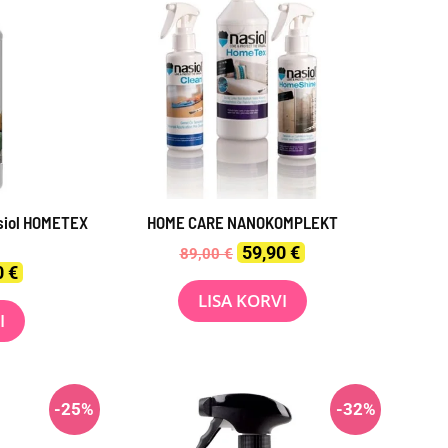
asiol HOMETEX
HOME CARE NANOKOMPLEKT
Original
Current
59,90
€
89,00
€
price
price
al
Current
0
€
was:
is:
price
LISA KORVI
89,00 €.
59,90 €.
is:
I
€.
29,00 €.
-25%
-32%