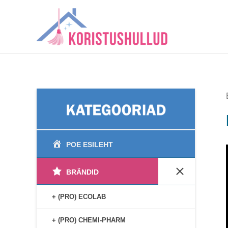
Skip
to
content
POE ESILEHT
BRÄNDID
+ (PRO) ECOLAB
+ (PRO) CHEMI-PHARM