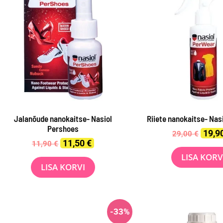
Jalanõude nanokaitse- Nasiol
Riiete nanokaitse- Nas
Pershoes
Origin
19,9
29,00
€
price
Original
Current
11,50
€
11,90
€
was:
price
price
LISA KORV
29,00 
was:
is:
LISA KORVI
11,90 €.
11,50 €.
-33%