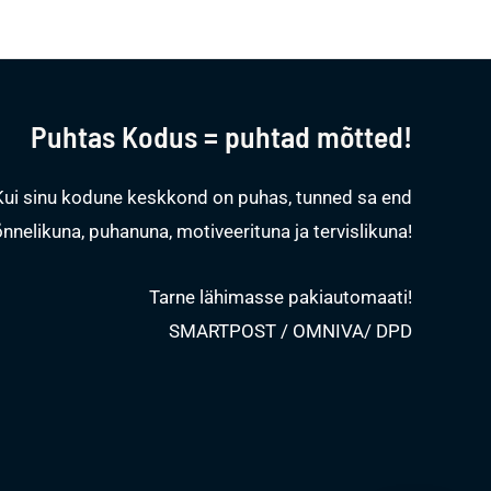
Puhtas Kodus = puhtad mõtted!
Kui sinu kodune keskkond on puhas, tunned sa end
õnnelikuna, puhanuna, motiveerituna ja tervislikuna!
Tarne lähimasse pakiautomaati!
SMARTPOST / OMNIVA/ DPD