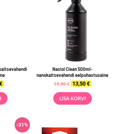
kaitsevahendi
Nasiol Clean 500ml-
ine
nanokaitsevahendi eelpuhastusaine
al
Current
Original
Current
€
13,50
€
19,90
€
price
price
price
is:
was:
is:
I
LISA KORVI
.
7,43 €.
19,90 €.
13,50 €.
-31%