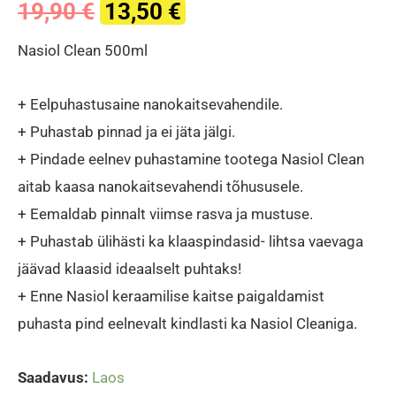
Original
Current
19,90
€
13,50
€
price
price
Nasiol Clean 500ml
was:
is:
+ Eelpuhastusaine nanokaitsevahendile.
19,90 €.
13,50 €.
+ Puhastab pinnad ja ei jäta jälgi.
+ Pindade eelnev puhastamine tootega Nasiol Clean
aitab kaasa nanokaitsevahendi tõhususele.
+ Eemaldab pinnalt viimse rasva ja mustuse.
+ Puhastab ülihästi ka klaaspindasid- lihtsa vaevaga
jäävad klaasid ideaalselt puhtaks!
+ Enne Nasiol keraamilise kaitse paigaldamist
puhasta pind eelnevalt kindlasti ka Nasiol Cleaniga.
Saadavus:
Laos