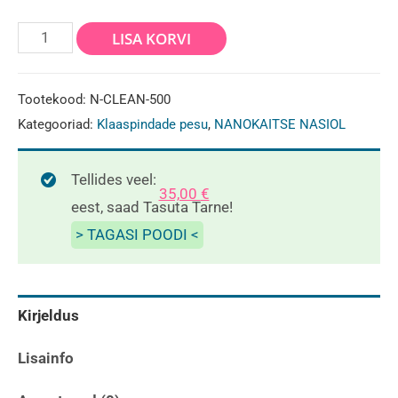
Nasiol
LISA KORVI
Clean
500ml-
Tootekood:
N-CLEAN-500
nanokaitsevahendi
Kategooriad:
Klaaspindade pesu
,
NANOKAITSE NASIOL
eelpuhastusaine
kogus
Tellides veel:
35,00
€
eest, saad Tasuta Tarne!
> TAGASI POODI <
Kirjeldus
Lisainfo