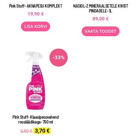
Pink Stuff- AKNAPESU KOMPLEKT
NASIOL-Z MINERAALSETELE KIVIST
PINDADELE- 1L
19,90
€
89,00
€
LISA KORVI
VAATA TOODET
-33%
Pink Stuff- Klaasipesuvahend
roosiäädikaga- 750 ml
Original
Current
3,70
€
5,50
€
price
price