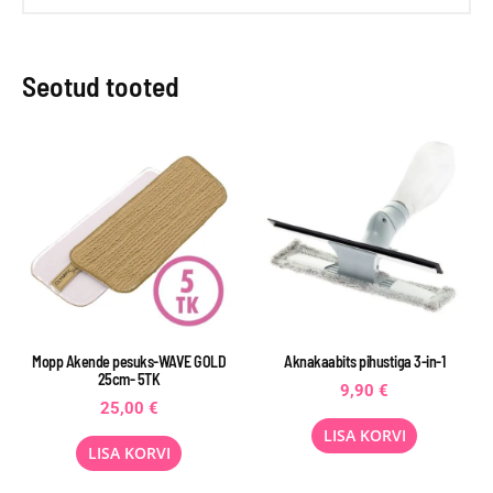
Seotud tooted
Mopp Akende pesuks-WAVE GOLD
Aknakaabits pihustiga 3-in-1
25cm- 5TK
9,90
€
25,00
€
LISA KORVI
LISA KORVI