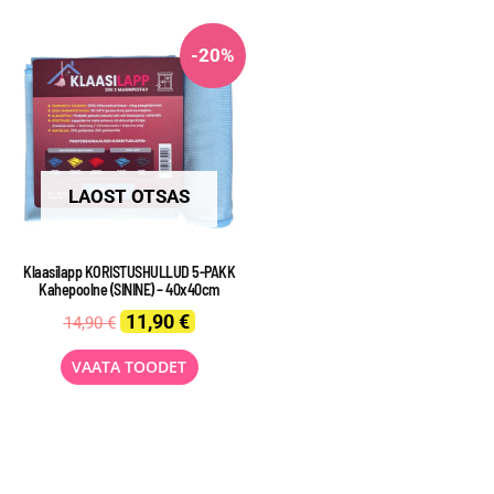
-20%
LAOST OTSAS
Klaasilapp KORISTUSHULLUD 5-PAKK
Kahepoolne (SININE) – 40x40cm
Original
Current
11,90
€
14,90
€
price
price
was:
is:
VAATA TOODET
14,90 €.
11,90 €.