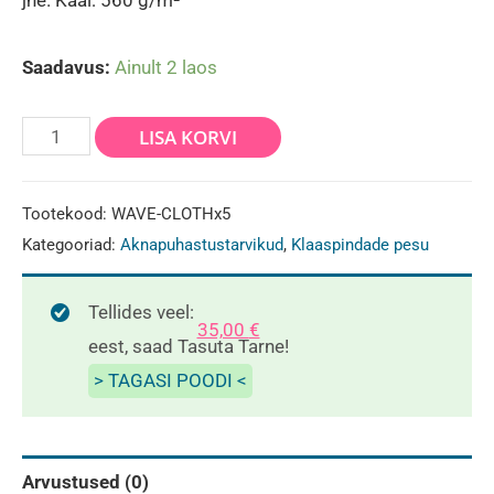
Saadavus:
Ainult 2 laos
WAVE
LISA KORVI
CLOTH
GOLD
Tootekood:
WAVE-CLOTHx5
36
Kategooriad:
Aknapuhastustarvikud
,
Klaaspindade pesu
X
36
Tellides veel:
35,00
€
CM-
eest, saad Tasuta Tarne!
5tk
> TAGASI POODI <
kogus
Arvustused (0)