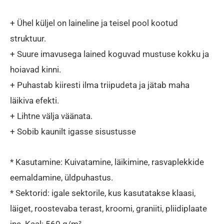
+ Ühel küljel on laineline ja teisel pool kootud
struktuur.
+ Suure imavusega lained koguvad mustuse kokku ja
hoiavad kinni.
+ Puhastab kiiresti ilma triipudeta ja jätab maha
läikiva efekti.
+ Lihtne välja väänata.
+ Sobib kaunilt igasse sisustusse
* Kasutamine: Kuivatamine, läikimine, rasvaplekkide
eemaldamine, üldpuhastus.
* Sektorid: igale sektorile, kus kasutatakse klaasi,
läiget, roostevaba terast, kroomi, graniiti, pliidiplaate
jne. Kaal: 560 g/m²