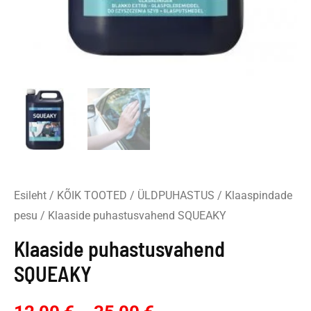
Esileht
/
KÕIK TOOTED
/
ÜLDPUHASTUS
/
Klaaspindade
pesu
/ Klaaside puhastusvahend SQUEAKY
Klaaside puhastusvahend
SQUEAKY