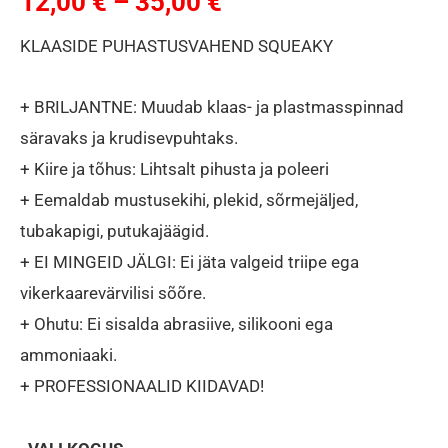
12,00
€
–
35,00
€
KLAASIDE PUHASTUSVAHEND SQUEAKY
+ BRILJANTNE: Muudab klaas- ja plastmasspinnad
säravaks ja krudisevpuhtaks.
+ Kiire ja tõhus: Lihtsalt pihusta ja poleeri
+ Eemaldab mustusekihi, plekid, sõrmejäljed,
tubakapigi, putukajäägid.
+ EI MINGEID JÄLGI: Ei jäta valgeid triipe ega
vikerkaarevärvilisi sõõre.
+ Ohutu: Ei sisalda abrasiive, silikooni ega
ammoniaaki.
+ PROFESSIONAALID KIIDAVAD!