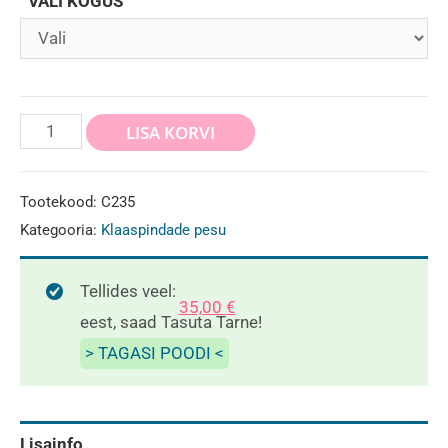
VALI KOGUS
Klaaside
LISA KORVI
puhastusvahend
SQUEAKY
Tootekood:
C235
kogus
Kategooria:
Klaaspindade pesu
Tellides veel:
35,00
€
eest, saad Tasuta Tarne!
> TAGASI POODI <
Lisainfo