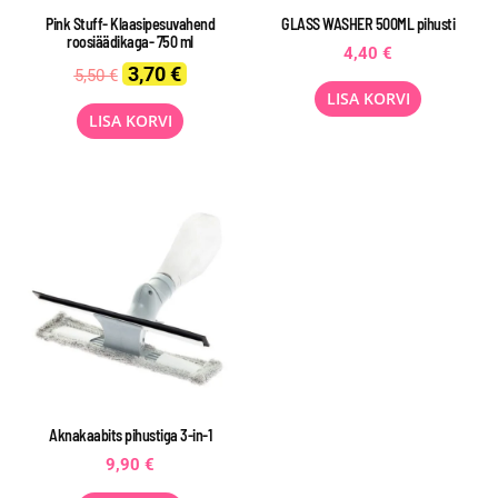
Pink Stuff- Klaasipesuvahend
GLASS WASHER 500ML pihusti
roosiäädikaga- 750 ml
4,40
€
Original
Current
3,70
€
5,50
€
price
price
LISA KORVI
was:
is:
LISA KORVI
5,50 €.
3,70 €.
Aknakaabits pihustiga 3-in-1
9,90
€