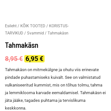
Esileht
/
KÕIK TOOTED
/
KORISTUS-
TARVIKUD
/
Svammid
/ Tahmakäsn
Tahmakäsn
Original
Current
8,95
€
6,95
€
price
price
Tahmakäsn on mitmekülgne ja ohutu viis erinevate
pindade puhastamiseks kuivalt. See on valmistatud
was:
is:
vulkaniseeritud kummist, mis on tõhus tolmu, tahma
8,95 €.
6,95 €.
ja lemmiklooma karvade eemaldamisel. Tahmakäsn ei
jäta jääke, tagades puhtama ja tervislikuma
keskkonna.