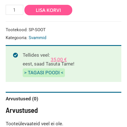
Tahmakäsn
LISA KORVI
kogus
Tootekood:
SP-SOOT
Kategooria:
Svammid
Tellides veel:
35,00
€
eest, saad Tasuta Tarne!
> TAGASI POODI <
Arvustused (0)
Arvustused
Tooteülevaateid veel ei ole.