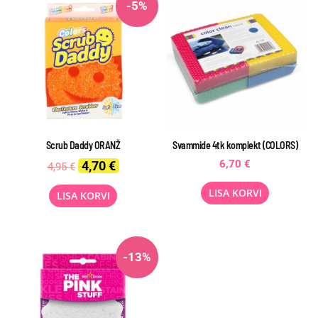
-5%
Scrub Daddy ORANŽ
Svammide 4tk komplekt (COLORS)
Original
Current
6,70
€
4,70
€
4,95
€
price
price
was:
is:
LISA KORVI
LISA KORVI
4,95 €.
4,70 €.
-13%