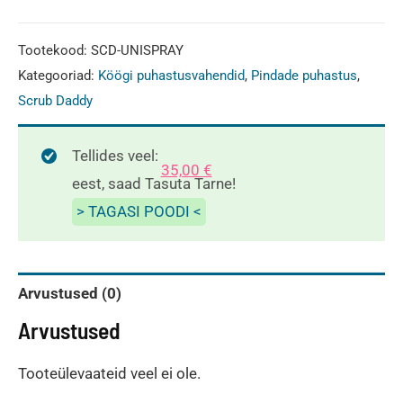
Tootekood:
SCD-UNISPRAY
Kategooriad:
Köögi puhastusvahendid
,
Pindade puhastus
,
Scrub Daddy
Tellides veel:
35,00
€
eest, saad Tasuta Tarne!
> TAGASI POODI <
Arvustused (0)
Arvustused
Tooteülevaateid veel ei ole.