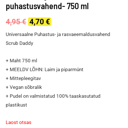
puhastusvahend- 750 ml
Original
Current
4,95
€
4,70
€
price
price
Universaalne Puhastus- ja rasvaeemaldusvahend
Scrub Daddy
was:
is:
4,95 €.
4,70 €.
+ Maht 750 ml
+ MEELDV LÕHN: Laim ja piparmünt
+ Mittepleegitav
+ Vegan sõbralik
+ Pudel on valmistatud 100% taaskasutatud
plastikust
Laost otsas