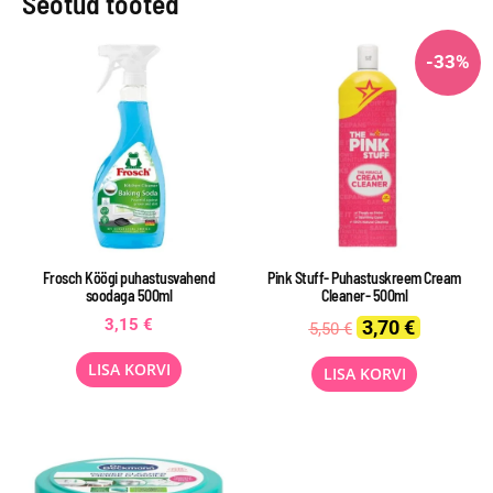
Seotud tooted
-33%
Frosch Köögi puhastusvahend
Pink Stuff- Puhastuskreem Cream
soodaga 500ml
Cleaner- 500ml
Original
Current
3,15
€
3,70
€
5,50
€
price
price
was:
is:
LISA KORVI
LISA KORVI
5,50 €.
3,70 €.