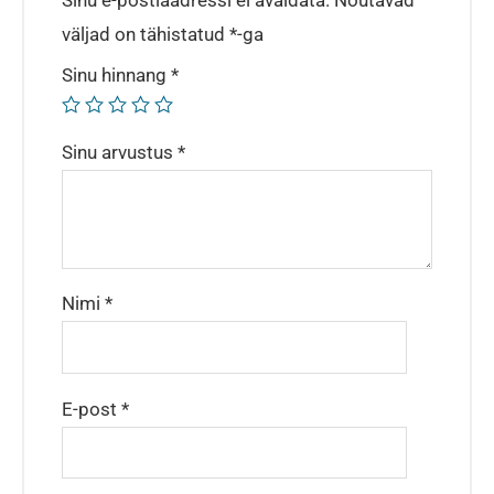
Sinu e-postiaadressi ei avaldata.
Nõutavad
väljad on tähistatud
*
-ga
Sinu hinnang
*
Sinu arvustus
*
Nimi
*
E-post
*