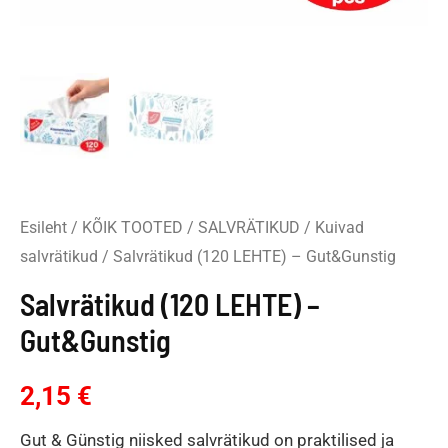
Esileht
/
KÕIK TOOTED
/
SALVRÄTIKUD
/
Kuivad
salvrätikud
/ Salvrätikud (120 LEHTE) – Gut&Gunstig
Salvrätikud (120 LEHTE) –
Gut&Gunstig
2,15
€
Gut & Günstig niisked salvrätikud on praktilised ja