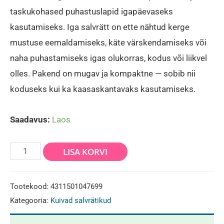
taskukohased puhastuslapid igapäevaseks
kasutamiseks. Iga salvrätt on ette nähtud kerge
mustuse eemaldamiseks, käte värskendamiseks või
naha puhastamiseks igas olukorras, kodus või liikvel
olles. Pakend on mugav ja kompaktne — sobib nii
koduseks kui ka kaasaskantavaks kasutamiseks.
Saadavus:
Laos
Salvrätikud
LISA KORVI
(120
LEHTE)
Tootekood:
4311501047699
-
Kategooria:
Kuivad salvrätikud
Gut&Gunstig