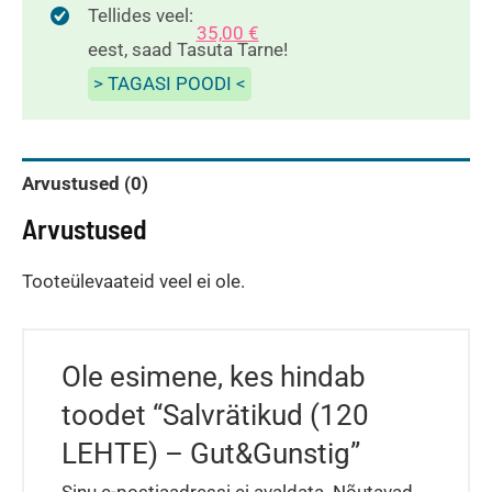
kogus
Tellides veel:
35,00
€
eest, saad Tasuta Tarne!
> TAGASI POODI <
Arvustused (0)
Arvustused
Tooteülevaateid veel ei ole.
Ole esimene, kes hindab
toodet “Salvrätikud (120
LEHTE) – Gut&Gunstig”