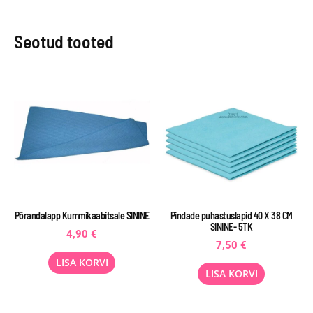
Seotud tooted
Põrandalapp Kummikaabitsale SININE
Pindade puhastuslapid 40 X 38 CM
SININE- 5TK
4,90
€
7,50
€
LISA KORVI
LISA KORVI