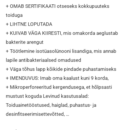
+ OMAB SERTIFIKAATI otseseks kokkupuuteks
toiduga
+ LIHTNE LOPUTADA
+ KUIVAB VÄGA KIIRESTI, mis omakorda aeglustab
bakterite arengut
+ Töötlemine isotüasolünooni lisandiga, mis annab
lapile antibakteriaalsed omadused
+ Väga tõhus lapp kõikide pindade puhastamiseks
+ IMENDUVUS: Imab oma kaalust kuni 9 korda,
+ Mikroperforeeritud kergendusega, et hõlpsasti
mustust koguda Levinud kasutusalad:
Toiduainetööstused, haiglad, puhastus- ja
desinfitseerimisettevõtted, …