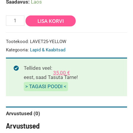
Saadavus:
Laos
Puhastuslapid
LISA KORVI
LAVETTE
50x35
Tootekood:
LAVET25-YELLOW
cm-
Kategooria:
Lapid & Kaabitsad
KOLLANE-
25tk
Tellides veel:
35,00
€
kogus
eest, saad Tasuta Tarne!
> TAGASI POODI <
Arvustused (0)
Arvustused