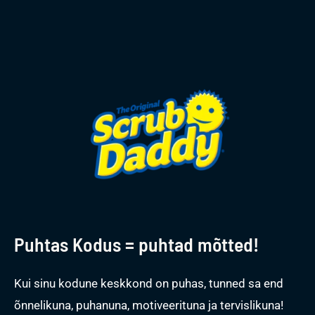
Puhtas Kodus = puhtad mõtted!
Kui sinu kodune keskkond on puhas, tunned sa end
õnnelikuna, puhanuna, motiveerituna ja tervislikuna!