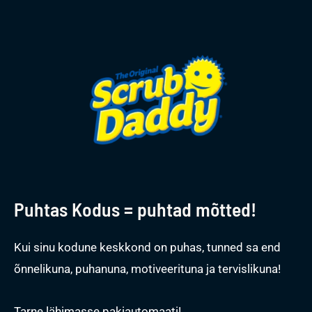
Puhtas Kodus = puhtad mõtted!
Kui sinu kodune keskkond on puhas, tunned sa end
õnnelikuna, puhanuna, motiveerituna ja tervislikuna!
Tarne lähimasse pakiautomaati!