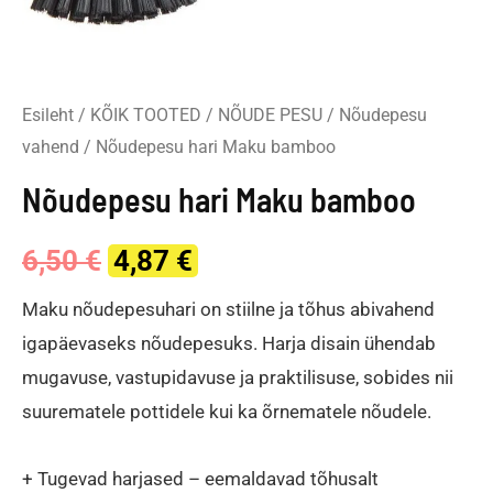
Esileht
/
KÕIK TOOTED
/
NÕUDE PESU
/
Nõudepesu
vahend
/ Nõudepesu hari Maku bamboo
Nõudepesu hari Maku bamboo
Original
Current
6,50
€
4,87
€
price
price
Maku nõudepesuhari on stiilne ja tõhus abivahend
igapäevaseks nõudepesuks. Harja disain ühendab
was:
is:
mugavuse, vastupidavuse ja praktilisuse, sobides nii
6,50 €.
4,87 €.
suurematele pottidele kui ka õrnematele nõudele.
+ Tugevad harjased – eemaldavad tõhusalt