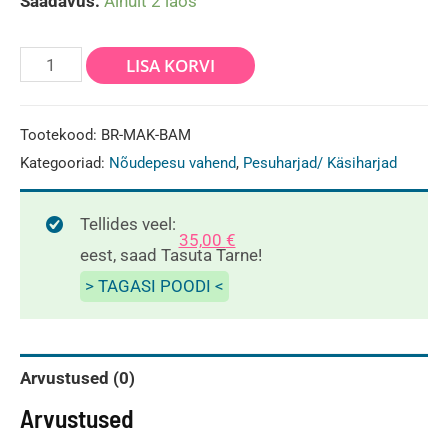
Saadavus:
Ainult 2 laos
Nõudepesu
LISA KORVI
hari
Maku
Tootekood:
BR-MAK-BAM
bamboo
Kategooriad:
Nõudepesu vahend
,
Pesuharjad/ Käsiharjad
kogus
Tellides veel:
35,00
€
eest, saad Tasuta Tarne!
> TAGASI POODI <
Arvustused (0)
Arvustused