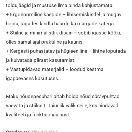
toidujäägid ja mustuse ilma pinda kahjustamata.
+ Ergonoomiline käepide – libisemiskindel ja mugav
hoida, tagades kindla haarde ka märgade kätega.
+ Stiilne ja minimalistlik disain – sobib igasse kööki,
olles samal ajal praktiline ja kaunis.
+ Kergesti puhastatav ja hügieeniline – lihtne loputada
ja kuivatada pärast kasutamist.
+ Vastupidavad materjalid – loodud kestma
igapäevases kasutuses.
Maku nõudepesuhari aitab hoida nõud säravpuhtad
vaevata ja stiilselt. Täiuslik valik neile, kes hindavad
kvaliteeti ja funktsionaalsust.