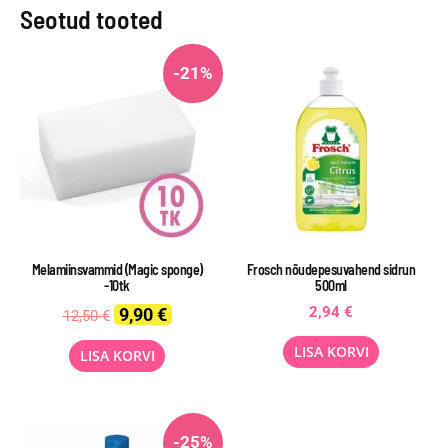
Seotud tooted
-21%
Melamiinsvammid (Magic sponge)
Frosch nõudepesuvahend sidrun
-10tk
500ml
Original
Current
2,94
€
9,90
€
12,50
€
price
price
was:
is:
LISA KORVI
LISA KORVI
12,50 €.
9,90 €.
-25%