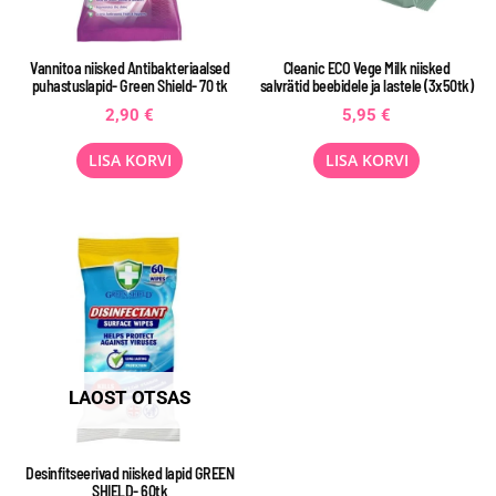
Vannitoa niisked Antibakteriaalsed
Cleanic ECO Vege Milk niisked
puhastuslapid- Green Shield- 70 tk
salvrätid beebidele ja lastele (3x50tk)
2,90
€
5,95
€
LISA KORVI
LISA KORVI
LAOST OTSAS
Desinfitseerivad niisked lapid GREEN
SHIELD- 60tk