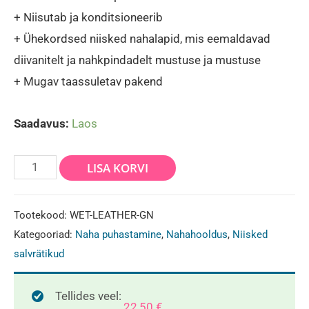
+ Niisutab ja konditsioneerib
+ Ühekordsed niisked nahalapid, mis eemaldavad
diivanitelt ja nahkpindadelt mustuse ja mustuse
+ Mugav taassuletav pakend
Saadavus:
Laos
Niisked
LISA KORVI
naha
puhastuslapid
Tootekood:
WET-LEATHER-GN
GREEN
Kategooriad:
Naha puhastamine
,
Nahahooldus
,
Niisked
SHIELD
salvrätikud
-
70tk
Tellides veel:
22,50
€