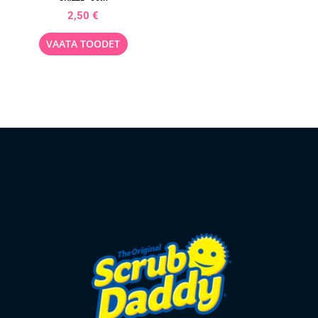
2,50
€
VAATA TOODET