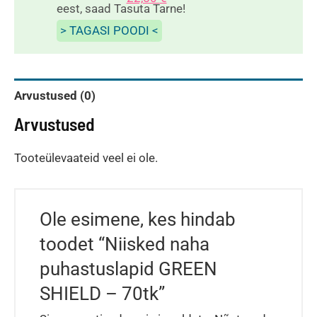
kogus
eest, saad Tasuta Tarne!
> TAGASI POODI <
Arvustused (0)
Arvustused
Tooteülevaateid veel ei ole.
Ole esimene, kes hindab
toodet “Niisked naha
puhastuslapid GREEN
SHIELD – 70tk”