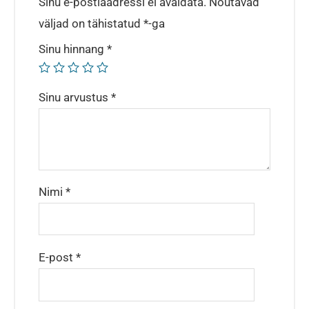
Sinu e-postiaadressi ei avaldata.
Nõutavad
väljad on tähistatud
*
-ga
Sinu hinnang
*
Sinu arvustus
*
Nimi
*
E-post
*