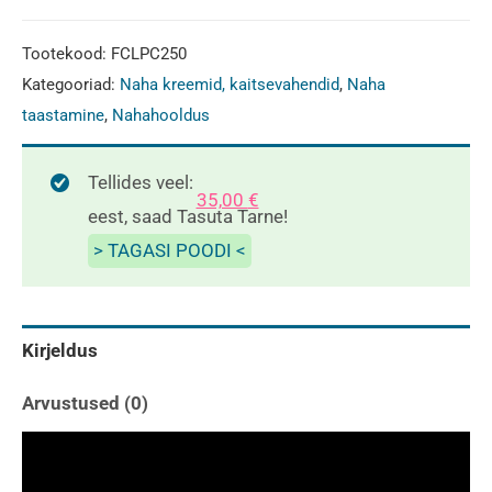
kreem
kaitsetoimega
Tootekood:
FCLPC250
FURNITURE
Kategooriad:
Naha kreemid, kaitsevahendid
,
Naha
CLINIC-
taastamine
,
Nahahooldus
250ml
kogus
Tellides veel:
35,00
€
eest, saad Tasuta Tarne!
> TAGASI POODI <
Kirjeldus
Arvustused (0)