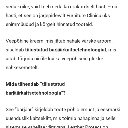
seda kõike, vaid teeb seda ka erakordselt hästi – nii
hästi, et see on järjepidevalt Furniture Clinicu üks
enimmüüdud ja kõrgelt hinnatud tooteid.
Veepõhine kreem, mis jätab nahale värske aroomi,
sisaldab
täiustatud barjäärkaitsetehnoloogiat
, mis
aitab tõrjuda nii õli- kui ka veepõhiseid plekke
nahkesemetelt.
Mida tähendab “täiustatud
barjäärkaitsetehnoloogia”?
See “barjäär” kirjeldab toote põhiolemust ja eesmärki:
uuenduslik kaitsekiht, mis toimib nahapinna ja selle
sisemuse vahelise väravana. Leather Protection