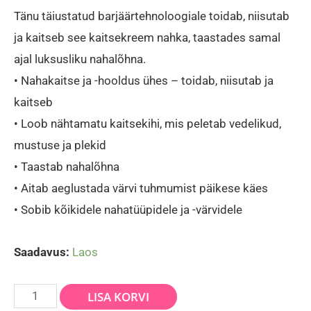
Tänu täiustatud barjäärtehnoloogiale toidab, niisutab
ja kaitseb see kaitsekreem nahka, taastades samal
ajal luksusliku nahalõhna.
• Nahakaitse ja -hooldus ühes – toidab, niisutab ja
kaitseb
• Loob nähtamatu kaitsekihi, mis peletab vedelikud,
mustuse ja plekid
• Taastab nahalõhna
• Aitab aeglustada värvi tuhmumist päikese käes
• Sobib kõikidele nahatüüpidele ja -värvidele
Saadavus:
Laos
Naha
LISA KORVI