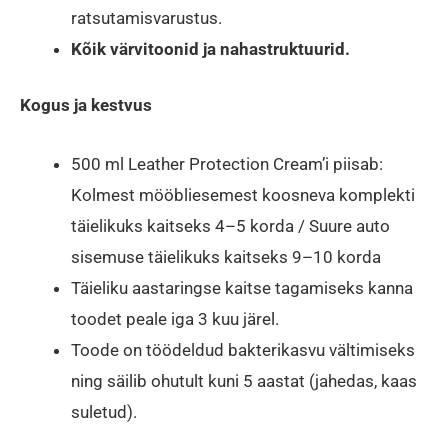
ratsutamisvarustus.
Kõik värvitoonid ja nahastruktuurid.
Kogus ja kestvus
500 ml Leather Protection Cream’i piisab:
Kolmest mööbliesemest koosneva komplekti
täielikuks kaitseks 4–5 korda / Suure auto
sisemuse täielikuks kaitseks 9–10 korda
Täieliku aastaringse kaitse tagamiseks kanna
toodet peale iga 3 kuu järel.
Toode on töödeldud bakterikasvu vältimiseks
ning säilib ohutult kuni 5 aastat (jahedas, kaas
suletud).