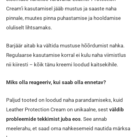
Cream’i kasutamisel jääb mustus ja saaste naha
pinnale, muutes pinna puhastamise ja hooldamise
oluliselt lihtsamaks.
Barjäär aitab ka vältida mustuse hõõrdumist nahka.
Regulaarse kasutamise korral ei kulu naha viimistlus
nii kiiresti – kõik tänu kreemi loodud kaitsekihile.
Miks olla reageeriv, kui saab olla ennetav?
Paljud tooted on loodud naha parandamiseks, kuid
Leather Protection Cream on unikaalne, sest
väldib
probleemide tekkimist juba eos
. See annab
meelerahu, et saad oma nahkesemeid nautida märksa