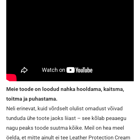
Meie toode on loodud nahka hooldama, kaitsma,
toitma ja puhastama.
Neli erinevat, kuid võrdselt olulist omadust võivad
tunduda ühe toote jaoks liiast – see kõlab peaaegu
nagu peaks toode suutma kõike. Meil on hea meel
öelda, et mitte ainult ei tee Leather Protection Cream