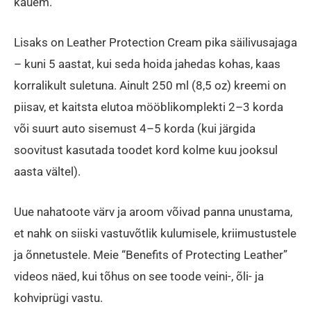
kauem.
Lisaks on Leather Protection Cream pika säilivusajaga
– kuni 5 aastat, kui seda hoida jahedas kohas, kaas
korralikult suletuna. Ainult 250 ml (8,5 oz) kreemi on
piisav, et kaitsta elutoa mööblikomplekti 2–3 korda
või suurt auto sisemust 4–5 korda (kui järgida
soovitust kasutada toodet kord kolme kuu jooksul
aasta vältel).
Uue nahatoote värv ja aroom võivad panna unustama,
et nahk on siiski vastuvõtlik kulumisele, kriimustustele
ja õnnetustele. Meie “Benefits of Protecting Leather”
videos näed, kui tõhus on see toode veini-, õli- ja
kohviprügi vastu.