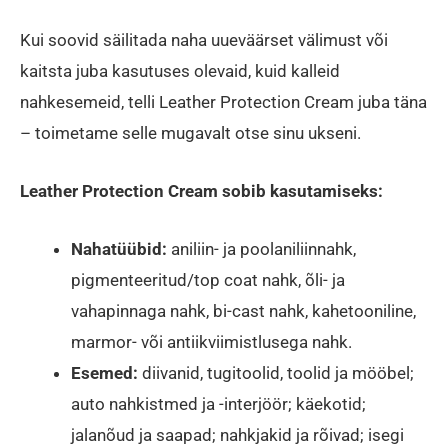
Kui soovid säilitada naha uueväärset välimust või
kaitsta juba kasutuses olevaid, kuid kalleid
nahkesemeid, telli Leather Protection Cream juba täna
– toimetame selle mugavalt otse sinu ukseni.
Leather Protection Cream sobib kasutamiseks:
Nahatüübid:
aniliin- ja poolaniliinnahk,
pigmenteeritud/top coat nahk, õli- ja
vahapinnaga nahk, bi-cast nahk, kahetooniline,
marmor- või antiikviimistlusega nahk.
Esemed:
diivanid, tugitoolid, toolid ja mööbel;
auto nahkistmed ja -interjöör; käekotid;
jalanõud ja saapad; nahkjakid ja rõivad; isegi