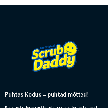
Puhtas Kodus = puhtad mõtted!
Kui sinu kodune keskkond on puhas, tunned sa end