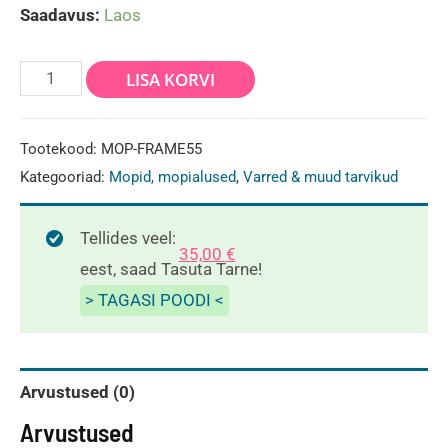
Saadavus:
Laos
Mopi
LISA KORVI
tald
55x10cm
Tootekood:
MOP-FRAME55
krõpsuga
Kategooriad:
Mopid, mopialused
,
Varred & muud tarvikud
kogus
Tellides veel:
35,00
€
eest, saad Tasuta Tarne!
> TAGASI POODI <
Arvustused (0)
Arvustused