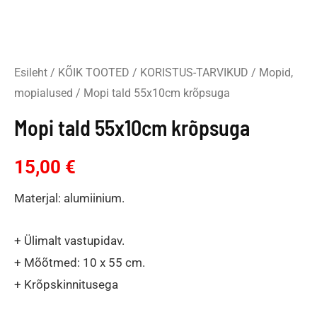
Esileht
/
KÕIK TOOTED
/
KORISTUS-TARVIKUD
/
Mopid,
mopialused
/ Mopi tald 55x10cm krõpsuga
Mopi tald 55x10cm krõpsuga
15,00
€
Materjal: alumiinium.
+ Ülimalt vastupidav.
+ Mõõtmed: 10 x 55 cm.
+ Krõpskinnitusega