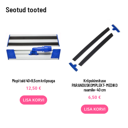
Seotud tooted
Mopi tald 40×9,5cm krõpsuga
Krõpskinnituse
PARANDUSKOMPLEKT- MEDIKO
12,50
€
raamile- 40 cm
6,50
€
LISA KORVI
LISA KORVI