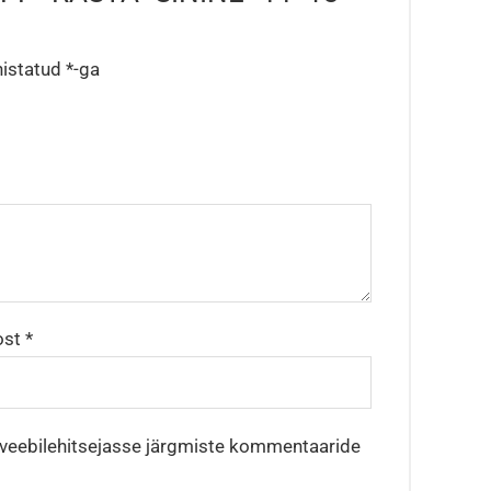
histatud
*
-ga
ost
*
e veebilehitsejasse järgmiste kommentaaride