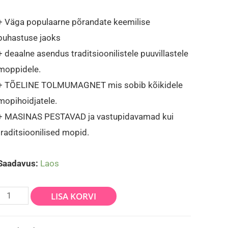
+ Väga populaarne põrandate keemilise
puhastuse jaoks
+ deaalne asendus traditsioonilistele puuvillastele
moppidele.
+ TÕELINE TOLMUMAGNET mis sobib kõikidele
mopihoidjatele.
+ MASINAS PESTAVAD ja vastupidavamad kui
traditsioonilised mopid.
Saadavus:
Laos
MOPP
LISA KORVI
''RASTA''
SININE-