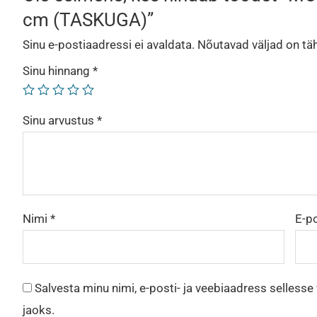
cm (TASKUGA)”
Sinu e-postiaadressi ei avaldata.
Nõutavad väljad on tä
Sinu hinnang
*
Sinu arvustus
*
Nimi
*
E-p
Salvesta minu nimi, e-posti- ja veebiaadress selless
jaoks.