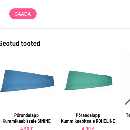
Seotud tooted
Põrandalapp
Põrandalapp
T
Kummikaabitsale SININE
Kummikaabitsale ROHELINE
4,90
€
4,90
€