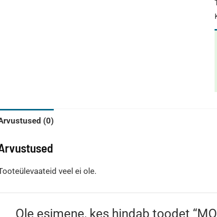
Arvustused (0)
Arvustused
Tooteülevaateid veel ei ole.
Ole esimene, kes hindab toodet “M