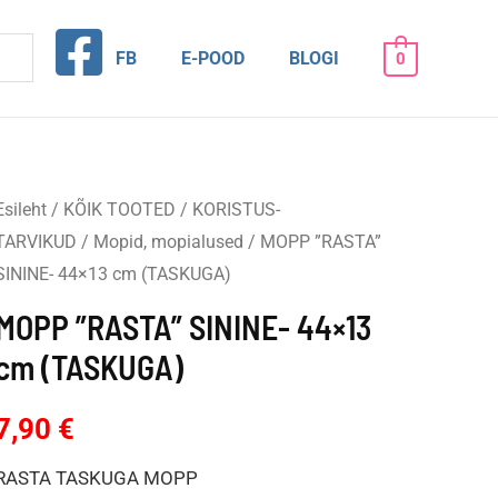
FB
E-POOD
BLOGI
0
Esileht
/
KÕIK TOOTED
/
KORISTUS-
TARVIKUD
/
Mopid, mopialused
/ MOPP ”RASTA”
SININE- 44×13 cm (TASKUGA)
MOPP ”RASTA” SININE- 44×13
cm (TASKUGA)
7,90
€
RASTA TASKUGA MOPP