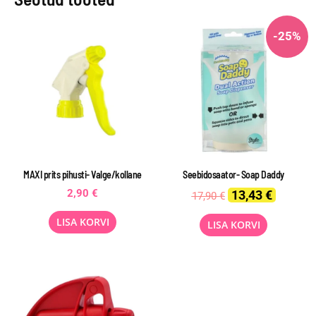
-25%
MAXI prits pihusti- Valge/kollane
Seebidosaator- Soap Daddy
Original
Current
2,90
€
13,43
€
17,90
€
price
price
was:
is:
LISA KORVI
LISA KORVI
17,90 €.
13,43 €.