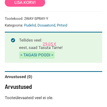
Kollane
LISA KORVI
2-
Way
Tootekood:
2WAY-SPRAY-Y
käsiprits
Kategooria:
Pudelid, Dosaatorid, Pritsid
360
(FKM)+
Tellides veel:
29,05
€
1L
eest, saad Tasuta Tarne!
pudel
> TAGASI POODI <
kogus
Arvustused (0)
Arvustused
Tooteülevaateid veel ei ole.