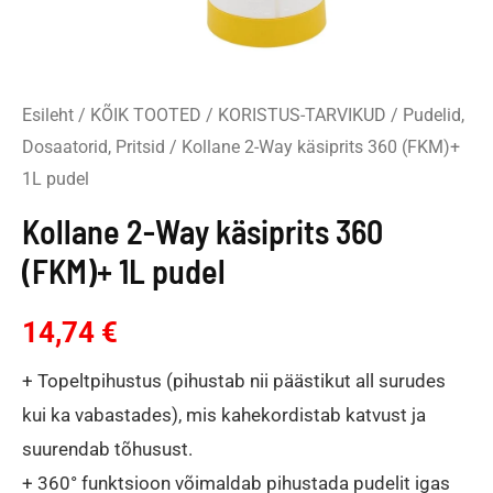
Esileht
/
KÕIK TOOTED
/
KORISTUS-TARVIKUD
/
Pudelid,
Dosaatorid, Pritsid
/ Kollane 2-Way käsiprits 360 (FKM)+
1L pudel
Kollane 2-Way käsiprits 360
(FKM)+ 1L pudel
14,74
€
+ Topeltpihustus (pihustab nii päästikut all surudes
kui ka vabastades), mis kahekordistab katvust ja
suurendab tõhusust.
+ 360° funktsioon võimaldab pihustada pudelit igas