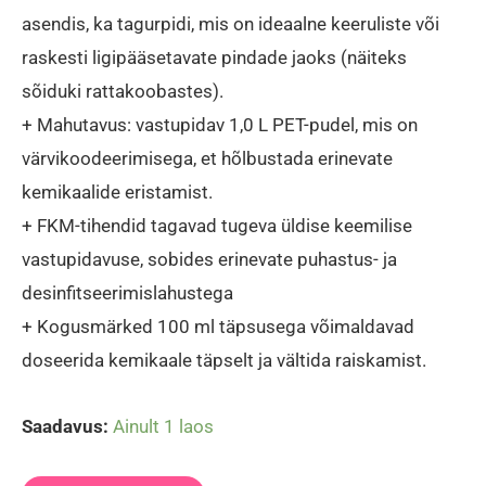
asendis, ka tagurpidi, mis on ideaalne keeruliste või
raskesti ligipääsetavate pindade jaoks (näiteks
sõiduki rattakoobastes).
+ Mahutavus: vastupidav 1,0 L PET-pudel, mis on
värvikoodeerimisega, et hõlbustada erinevate
kemikaalide eristamist.
+ FKM-tihendid tagavad tugeva üldise keemilise
vastupidavuse, sobides erinevate puhastus- ja
desinfitseerimislahustega
+ Kogusmärked 100 ml täpsusega võimaldavad
doseerida kemikaale täpselt ja vältida raiskamist.
Saadavus:
Ainult 1 laos