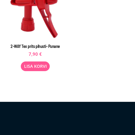
2-WAY Tex prits pihusti- Punane
7,90
€
LISA KORVI