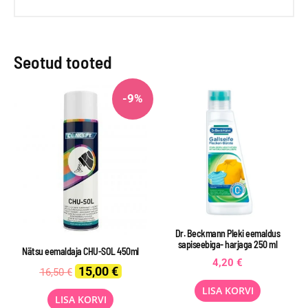
Seotud tooted
-9%
Dr. Beckmann Pleki eemaldus
sapiseebiga- harjaga 250 ml
Nätsu eemaldaja CHU-SOL 450ml
4,20
€
Original
Current
15,00
€
16,50
€
price
price
LISA KORVI
was:
is:
LISA KORVI
16,50 €.
15,00 €.