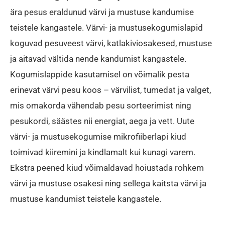
ära pesus eraldunud värvi ja mustuse kandumise
teistele kangastele. Värvi- ja mustusekogumislapid
koguvad pesuveest värvi, katlakiviosakesed, mustuse
ja aitavad vältida nende kandumist kangastele.
Kogumislappide kasutamisel on võimalik pesta
erinevat värvi pesu koos – värvilist, tumedat ja valget,
mis omakorda vähendab pesu sorteerimist ning
pesukordi, säästes nii energiat, aega ja vett. Uute
värvi- ja mustusekogumise mikrofiiberlapi kiud
toimivad kiiremini ja kindlamalt kui kunagi varem.
Ekstra peened kiud võimaldavad hoiustada rohkem
värvi ja mustuse osakesi ning sellega kaitsta värvi ja
mustuse kandumist teistele kangastele.