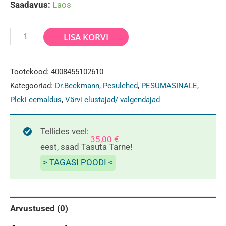
Saadavus:
Laos
Dr.
LISA KORVI
Beckmann
Värvi-
Tootekood:
4008455102610
ja
Kategooriad:
Dr.Beckmann
,
Pesulehed
,
PESUMASINALE
,
mustusekogumise
Pleki eemaldus
,
Värvi elustajad/ valgendajad
lapid
24tk
Tellides veel:
35,00
€
kogus
eest, saad Tasuta Tarne!
> TAGASI POODI <
Arvustused (0)