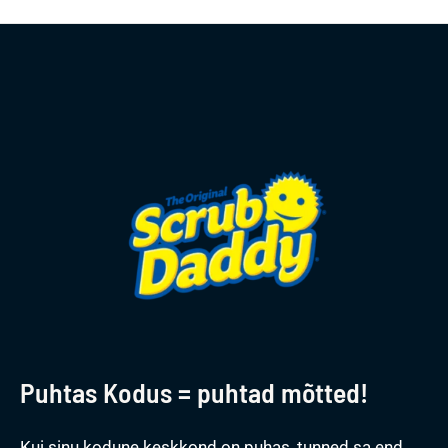
Puhtas Kodus = puhtad mõtted!
Kui sinu kodune keskkond on puhas, tunned sa end