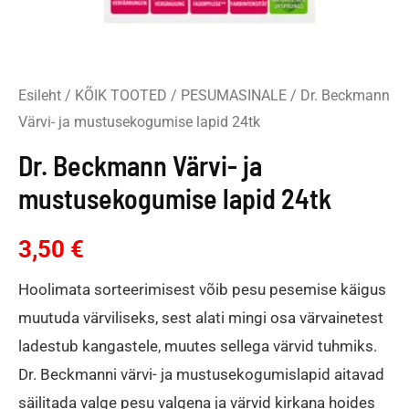
Esileht
/
KÕIK TOOTED
/
PESUMASINALE
/ Dr. Beckmann
Värvi- ja mustusekogumise lapid 24tk
Dr. Beckmann Värvi- ja
mustusekogumise lapid 24tk
3,50
€
Hoolimata sorteerimisest võib pesu pesemise käigus
muutuda värviliseks, sest alati mingi osa värvainetest
ladestub kangastele, muutes sellega värvid tuhmiks.
Dr. Beckmanni värvi- ja mustusekogumislapid aitavad
säilitada valge pesu valgena ja värvid kirkana hoides