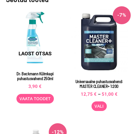
-7%
LAOST OTSAS
Dr. Beckmann Külmkapi
puhastusvahend 250ml
Universaalne puhastusvahend:
MASTER CLEANER+ 1:200
3,90
€
12,75
€
–
51,00
€
VAATA TOODET
VALI
-12%