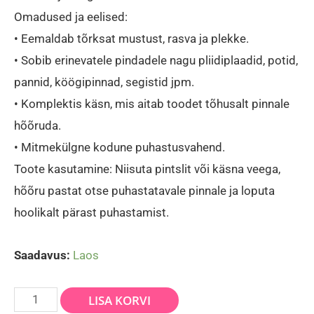
Omadused ja eelised:
• Eemaldab tõrksat mustust, rasva ja plekke.
• Sobib erinevatele pindadele nagu pliidiplaadid, potid,
pannid, köögipinnad, segistid jpm.
• Komplektis käsn, mis aitab toodet tõhusalt pinnale
hõõruda.
• Mitmekülgne kodune puhastusvahend.
Toote kasutamine: Niisuta pintslit või käsna veega,
hõõru pastat otse puhastatavale pinnale ja loputa
hoolikalt pärast puhastamist.
Saadavus:
Laos
Dr.
LISA KORVI