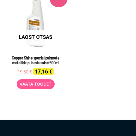
LAOST OTSAS
Copper Shine special pehmete
metallide puhastusaine 500ml
Original
Current
17,16
€
19,50
€
price
price
was:
is:
VAATA TOODET
19,50 €.
17,16 €.