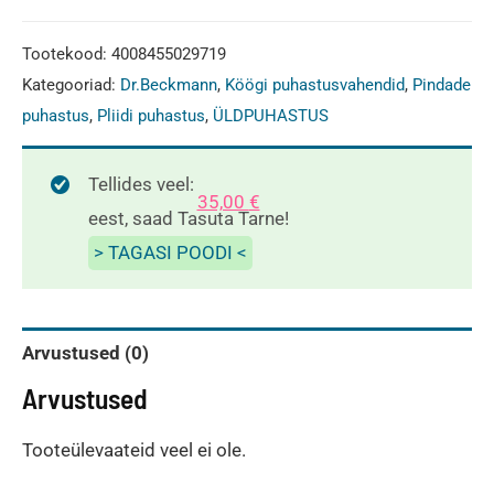
Beckmann
universaalne
Tootekood:
4008455029719
puhastuspasta
Kategooriad:
Dr.Beckmann
,
Köögi puhastusvahendid
,
Pindade
käsnaga
puhastus
,
Pliidi puhastus
,
ÜLDPUHASTUS
550g
kogus
Tellides veel:
35,00
€
eest, saad Tasuta Tarne!
> TAGASI POODI <
Arvustused (0)
Arvustused
Tooteülevaateid veel ei ole.