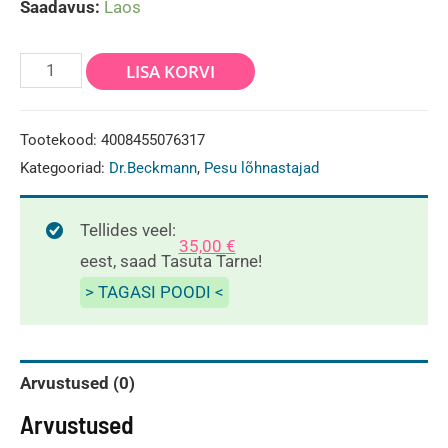
Saadavus:
Laos
Dr
LISA KORVI
Beckmann
Aroom
Tootekood:
4008455076317
kuivatisse
Kategooriad:
Dr.Beckmann
,
Pesu lõhnastajad
Kevad
250ml
Tellides veel:
35,00
€
kogus
eest, saad Tasuta Tarne!
> TAGASI POODI <
Arvustused (0)
Arvustused