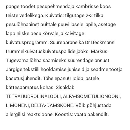
pange toodet pesupehmendaja kambrisse koos
teiste vedelikega. Kuivatis: tilgutage 2-3 tilka
pesulõhnaainet puhtale puuvillasele lapile, asetage
lapp niiske pesu kõrvale ja käivitage
kuivatusprogramm. Suurepärane ka Dr Beckmanni
trummelkuivatuskuivatuspallide jaoks. Märkus:
Tugevama lõhna saamiseks suurendage annust.
Järgige tekstiili hooldamise juhiseid ja seadme tootja
kasutusjuhendit. Tähelepanu! Hoida lastele
kättesaamatus kohas. Sisaldab
TETRAHÜDROLINALOOLI, ALFA-ISOMETÜLIONOONI,
LIMONENI, DELTA-DAMSKONE. Võib põhjustada
allergilisi reaktsioone. Koostis: vaata pakendilt.