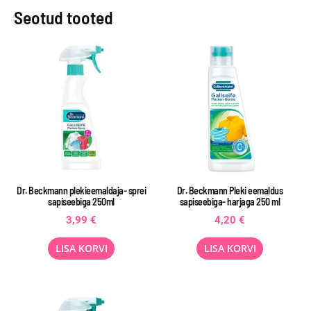
Seotud tooted
Dr. Beckmann plekieemaldaja- sprei
Dr. Beckmann Pleki eemaldus
sapiseebiga 250ml
sapiseebiga- harjaga 250 ml
3,99
€
4,20
€
LISA KORVI
LISA KORVI