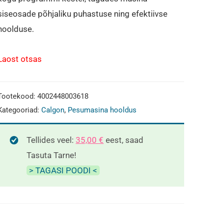
siseosade põhjaliku puhastuse ning efektiivse
hoolduse.
Laost otsas
Tootekood:
4002448003618
Kategooriad:
Calgon
,
Pesumasina hooldus
Tellides veel:
35,00
€
eest, saad
Tasuta Tarne!
> TAGASI POODI <