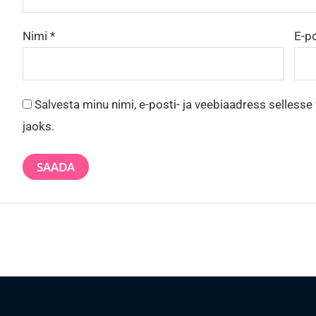
Nimi
*
E-p
Salvesta minu nimi, e-posti- ja veebiaadress selless
jaoks.