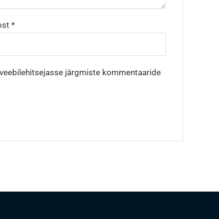
ost
*
e veebilehitsejasse järgmiste kommentaaride