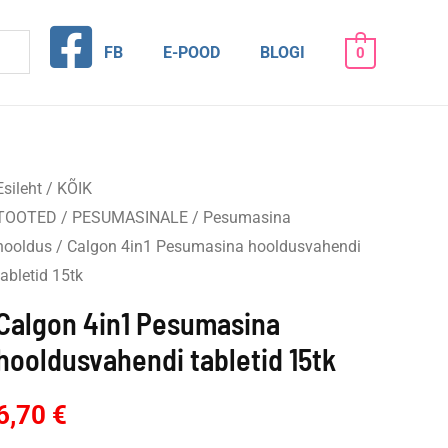
FB
E-POOD
BLOGI
0
Esileht
/
KÕIK
TOOTED
/
PESUMASINALE
/
Pesumasina
hooldus
/ Calgon 4in1 Pesumasina hooldusvahendi
tabletid 15tk
Calgon 4in1 Pesumasina
hooldusvahendi tabletid 15tk
6,70
€