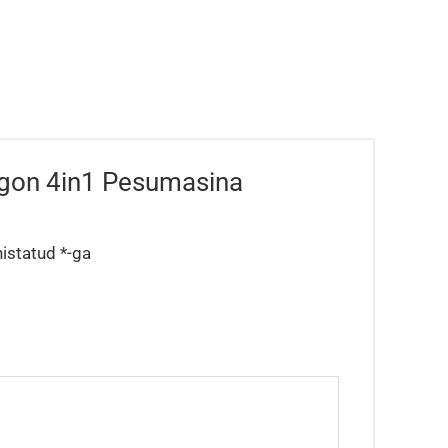
lgon 4in1 Pesumasina
histatud
*
-ga