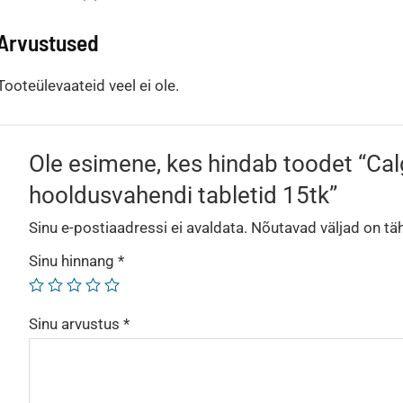
Arvustused
Tooteülevaateid veel ei ole.
Ole esimene, kes hindab toodet “Ca
hooldusvahendi tabletid 15tk”
Sinu e-postiaadressi ei avaldata.
Nõutavad väljad on tä
Sinu hinnang
*
Sinu arvustus
*