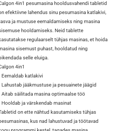
Calgon 4in1 pesumasina hooldusvahendi tabletid
on efektiivne lahendus sinu pesumasina katlakivi,
rasva ja mustuse eemaldamiseks ning masina
sisemuse hooldamiseks. Neid tablette
kasutatakse regulaarselt tühjas masinas, et hoida
masina sisemust puhast, hooldatud ning
pikendada selle eluiga.
Calgon 4in1
• Eemaldab katlakivi
• Lahustab jääkmustuse ja pesuainete jäägid
• Aitab säilitada masina optimaalse töö
• Hooldab ja värskendab masinat
Tabletid on ette nähtud kasutamiseks tühjas
pesumasinas, kus nad lahustuvad ja töötavad
kogu programmi kestel, tagades masina