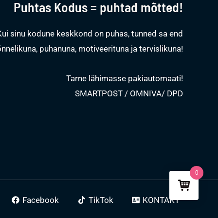
Puhtas Kodus = puhtad mõtted!
Kui sinu kodune keskkond on puhas, tunned sa end
õnnelikuna, puhanuna, motiveerituna ja tervislikuna!
Tarne lähimasse pakiautomaati!
SMARTPOST / OMNIVA/ DPD
0
Facebook
TikTok
KONTAKT