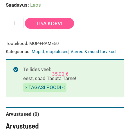
Saadavus:
Laos
Mopi
LISA KORVI
tald
9,5x50cm
Tootekood:
MOP-FRAME50
krõpsuga
Kategooriad:
Mopid, mopialused
,
Varred & muud tarvikud
kogus
Tellides veel:
35,00
€
eest, saad Tasuta Tarne!
> TAGASI POODI <
Arvustused (0)
Arvustused