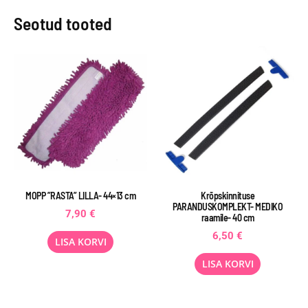
Seotud tooted
MOPP ”RASTA” LILLA- 44×13 cm
Krõpskinnituse
PARANDUSKOMPLEKT- MEDIKO
7,90
€
raamile- 40 cm
6,50
€
LISA KORVI
LISA KORVI