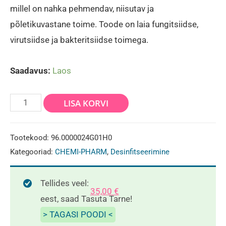
millel on nahka pehmendav, niisutav ja
põletikuvastane toime. Toode on laia fungitsiidse,
virutsiidse ja bakteritsiidse toimega.
Saadavus:
Laos
CHEMISEPT
LISA KORVI
WIPES
24TK
Tootekood:
96.0000024G01H0
kogus
Kategooriad:
CHEMI-PHARM
,
Desinfitseerimine
Tellides veel:
35,00
€
eest, saad Tasuta Tarne!
> TAGASI POODI <