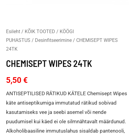
Esileht
/
KÕIK TOOTED
/
KÖÖGI
PUHASTUS
/
Desinfitseerimine
/ CHEMISEPT WIPES
24TK
CHEMISEPT WIPES 24TK
5,50
€
ANTISEPTILISED RÄTIKUD KÄTELE Chemisept Wipes
käte antiseptikumiga immutatud rätikud sobivad
kasutamiseks vee ja seebi asemel või nende
puudumisel kui käed ei ole silmnähtavalt määrdunud.
Alkoholibaasiline immutuslahus sisaldab pantenooli,