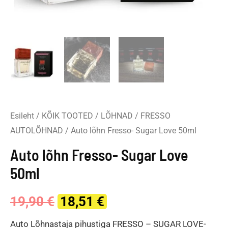
Esileht
/
KÕIK TOOTED
/
LÕHNAD
/
FRESSO
AUTOLÕHNAD
/ Auto lõhn Fresso- Sugar Love 50ml
Auto lõhn Fresso- Sugar Love
50ml
Original
Current
19,90
€
18,51
€
price
price
Auto Lõhnastaja pihustiga FRESSO – SUGAR LOVE-