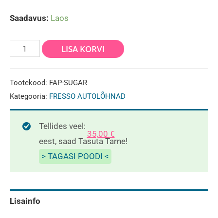
Saadavus:
Laos
Auto
LISA KORVI
lõhn
Fresso-
Tootekood:
FAP-SUGAR
Sugar
Kategooria:
FRESSO AUTOLÕHNAD
Love
50ml
Tellides veel:
35,00
€
kogus
eest, saad Tasuta Tarne!
> TAGASI POODI <
Lisainfo