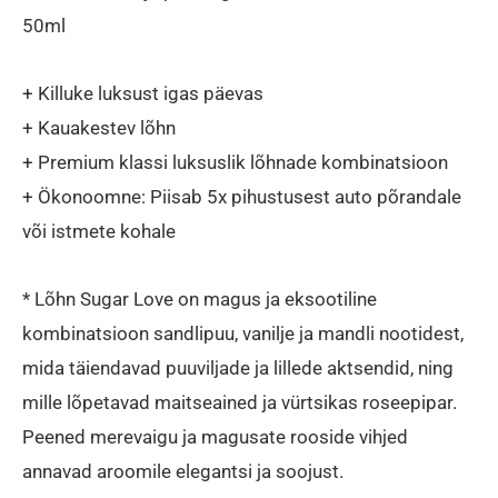
50ml
was:
is:
19,90 €.
18,51 €.
+ Killuke luksust igas päevas
+ Kauakestev lõhn
+ Premium klassi luksuslik lõhnade kombinatsioon
+ Ökonoomne: Piisab 5x pihustusest auto põrandale
või istmete kohale
* Lõhn Sugar Love on magus ja eksootiline
kombinatsioon sandlipuu, vanilje ja mandli nootidest,
mida täiendavad puuviljade ja lillede aktsendid, ning
mille lõpetavad maitseained ja vürtsikas roseepipar.
Peened merevaigu ja magusate rooside vihjed
annavad aroomile elegantsi ja soojust.