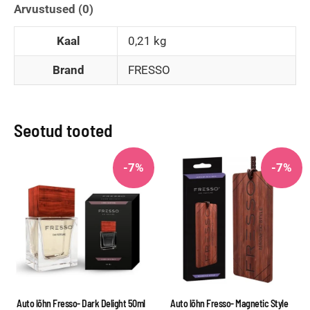
Arvustused (0)
Kaal
0,21 kg
Brand
FRESSO
Seotud tooted
-7%
-7%
Auto lõhn Fresso- Dark Delight 50ml
Auto lõhn Fresso- Magnetic Style